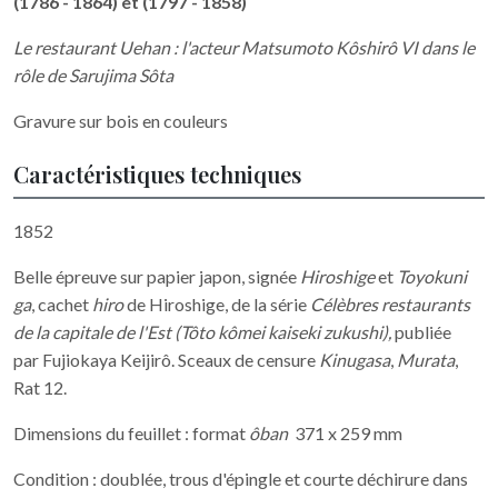
(1786 - 1864)
et (1797 - 1858)
Le restaurant Uehan : l'acteur Matsumoto Kôshirô VI dans le
rôle de Sarujima Sôta
Gravure sur bois en couleurs
Caractéristiques techniques
1852
Belle épreuve sur papier japon, signée
Hiroshige
et
Toyokuni
ga
, cachet
hiro
de Hiroshige, de la série
Célèbres restaurants
de la capitale de l'Est (Tôto kômei kaiseki zukushi),
publiée
par Fujiokaya Keijirô. Sceaux de censure
Kinugasa
,
Murata
,
Rat 12.
Dimensions du feuillet : format
ôban
371 x 259 mm
Condition : doublée, trous d'épingle et courte déchirure dans