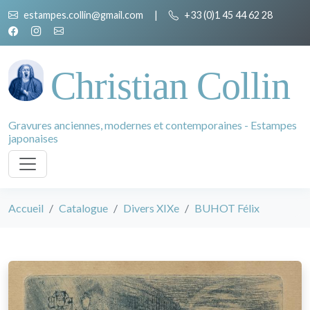
estampes.collin@gmail.com
|
+33 (0)1 45 44 62 28
Christian Collin
Gravures anciennes, modernes et contemporaines - Estampes
japonaises
Accueil
Catalogue
Divers XIXe
BUHOT Félix