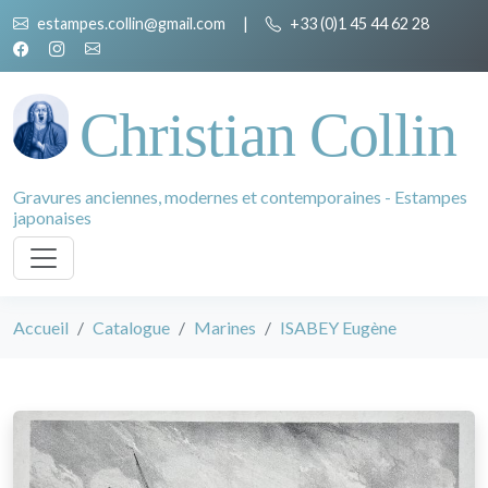
estampes.collin@gmail.com
|
+33 (0)1 45 44 62 28
Christian Collin
Gravures anciennes, modernes et contemporaines - Estampes
japonaises
Accueil
Catalogue
Marines
ISABEY Eugène