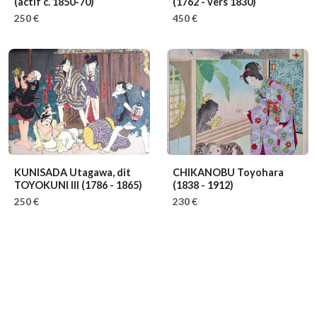
(actif c. 1850-70)
(1762 - vers 1830)
250 €
450 €
KUNISADA Utagawa, dit
CHIKANOBU Toyohara
TOYOKUNI III
(1786 - 1865)
(1838 - 1912)
250 €
230 €