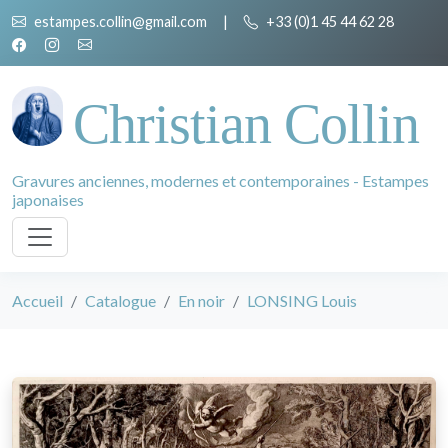
estampes.collin@gmail.com
|
+33 (0)1 45 44 62 28
Christian Collin
Gravures anciennes, modernes et contemporaines - Estampes
japonaises
Accueil
Catalogue
En noir
LONSING Louis