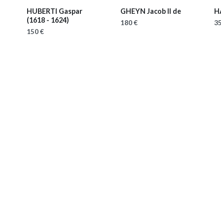
HUBERTI Gaspar
GHEYN Jacob II de
H
(1618 - 1624)
180 €
35
150 €