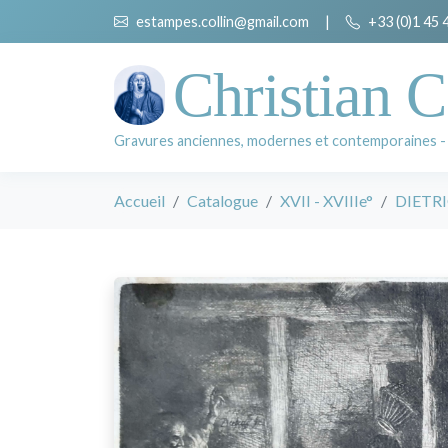
estampes.collin@gmail.com
|
+33 (0)1 45 
Christian C
Gravures anciennes, modernes et contemporaines -
Accueil
Catalogue
XVII - XVIIIe°
DIETRI