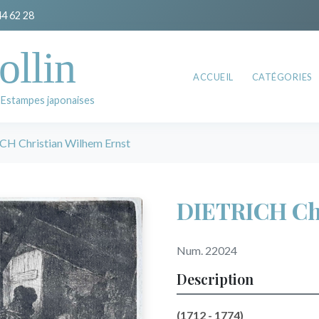
44 62 28
ollin
ACCUEIL
CATÉGORIES
 Estampes japonaises
CH Christian Wilhem Ernst
DIETRICH Chr
Num. 22024
Description
(1712 - 1774)