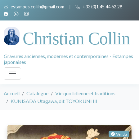
estampes.collin@gmail.com
|
+33 (0)1 45 44 62 28
Christian Collin
Gravures anciennes, modernes et contemporaines - Estampes
japonaises
Accueil
Catalogue
Vie quotidienne et traditions
KUNISADA Utagawa, dit TOYOKUNI III
Vendu