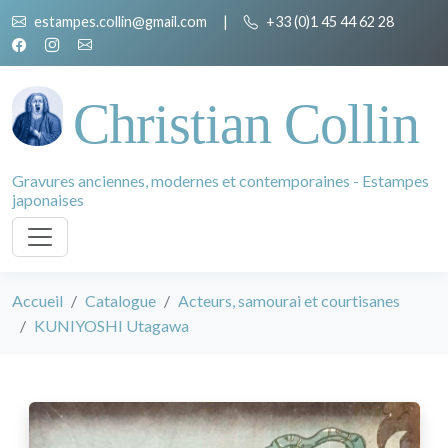
estampes.collin@gmail.com
|
+33 (0)1 45 44 62 28
Christian Collin
Gravures anciennes, modernes et contemporaines - Estampes
japonaises
Accueil
Catalogue
Acteurs, samourai et courtisanes
KUNIYOSHI Utagawa