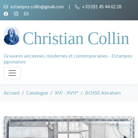
estampes.collin@gmail.com
|
+33 (0)1 45 44 62 28
Christian Collin
Gravures anciennes, modernes et contemporaines - Estampes
japonaises
Accueil
Catalogue
XVI - XVII°
BOSSE Abraham