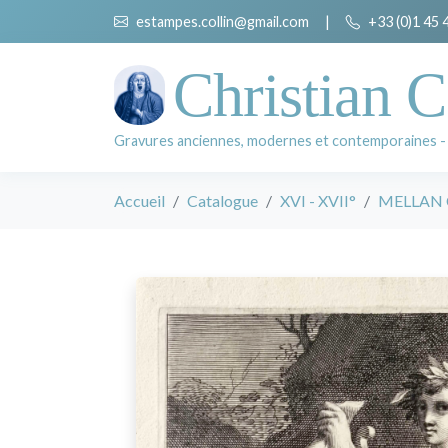
estampes.collin@gmail.com
|
+33 (0)1 45 
Christian C
Gravures anciennes, modernes et contemporaines -
Accueil
Catalogue
XVI - XVII°
MELLAN 