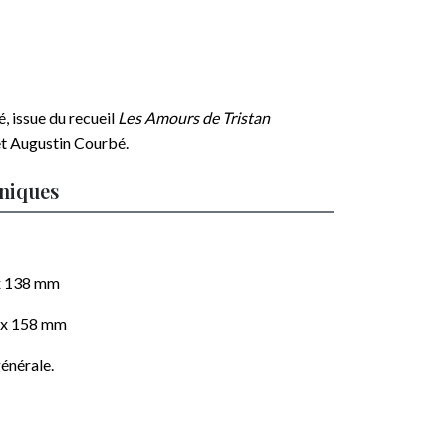
, issue du recueil
Les Amours de Tristan
 et Augustin Courbé
.
hniques
x 138
mm
 x 158
mm
énérale.