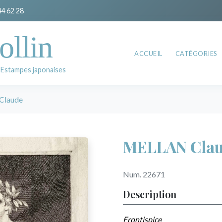
44 62 28
ollin
ACCUEIL
CATÉGORIES
 Estampes japonaises
Claude
MELLAN Cla
Num. 22671
Description
Frontispice