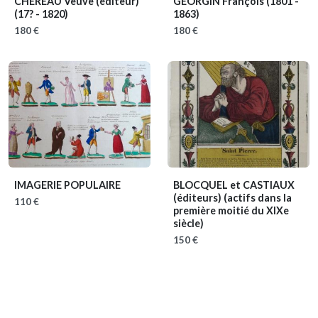
CHEREAU Veuve (éditeur)
GEORGIN François
(1801 -
(17? - 1820)
1863)
180 €
180 €
IMAGERIE POPULAIRE
BLOCQUEL et CASTIAUX
(éditeurs)
(actifs dans la
110 €
première moitié du XIXe
siècle)
150 €