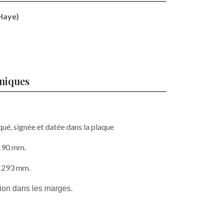
Haye)
hniques
qué, signée et datée dans la plaque
 190 mm.
 x 293 mm.
tion dans les marges.