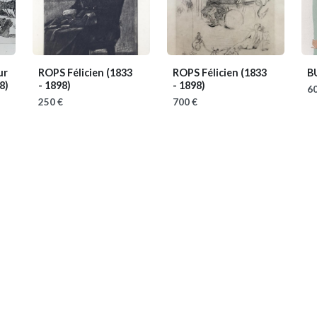
ur
ROPS Félicien
(1833
ROPS Félicien
(1833
B
8)
- 1898)
- 1898)
60
250 €
700 €