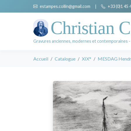
estampes.collin@gmail.com
|
+33 (0)1 45 
Christian C
Gravures anciennes, modernes et contemporaines -
Accueil
Catalogue
XIX°
MESDAG Hendri