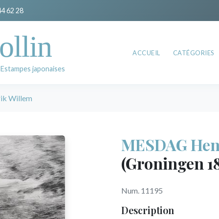
44 62 28
ollin
ACCUEIL
CATÉGORIES
 Estampes japonaises
k Willem
MESDAG Hend
(Groningen 18
Num. 11195
Description