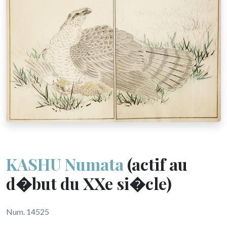
KASHU Numata
(actif au
d�but du XXe si�cle)
Num. 14525