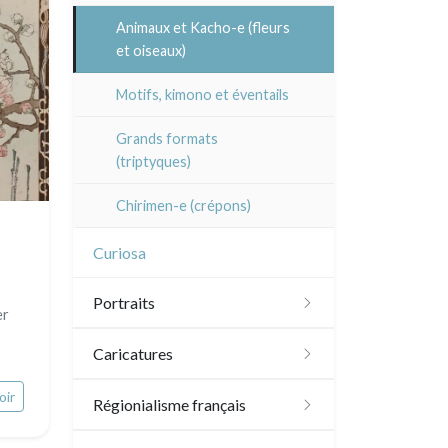
Atsuko Ishii
Animaux et Kacho-e (fleurs
et oiseaux)
Anna Jeretic
Motifs, kimono et éventails
Laurent Letourmy
Grands formats
Corinne Lepeytre
(triptyques)
Marianne Nix
Chirimen-e (crépons)
Ravachel
Curiosa
Lisa Takahashi
Portraits
er
Cleo Wilkinson
XVI - XVII°
Caricatures
Divers
XVIII°
oir
Daumier
Régionialisme français
XIX - XX°
Divers caricaturistes