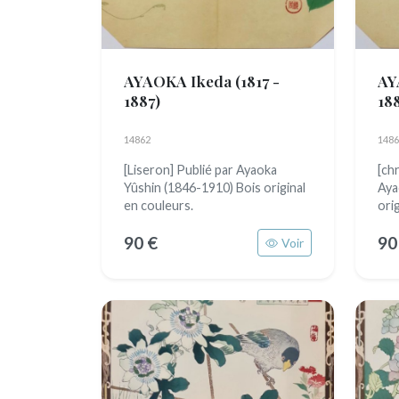
AYAOKA Ikeda
(1817 -
AY
1887)
18
14862
1486
[Liseron] Publié par Ayaoka
[ch
Yûshin (1846-1910) Bois original
Aya
en couleurs.
ori
90 €
90
Voir