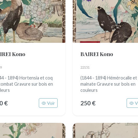
IREI Kono
BAIREI Kono
9
22151
44 - 1894) Hortensia et coq
(1844 - 1894) Hémérocalle et
combat Gravure sur bois en
mainate Gravure sur bois en
leurs
couleurs
0 €
250 €
Voir
V