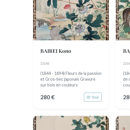
BAIREI Kono
BA
22148
2214
(1844 - 1894) Fleurs de la passion
(18
et Gros-bec japonais Gravure
de 
sur bois en couleurs
cou
280 €
28
Voir