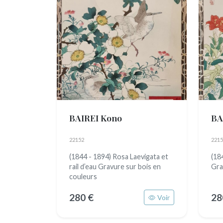
BAIREI Kono
BA
22152
2215
(1844 - 1894) Rosa Laevigata et
(18
rail d’eau Gravure sur bois en
Gra
couleurs
280 €
28
Voir