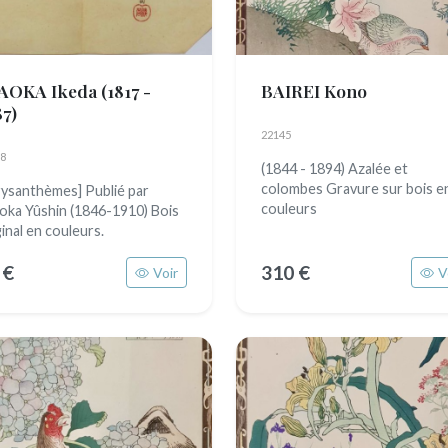
AOKA Ikeda
(1817 -
BAIREI Kono
87)
22145
8
(1844 - 1894) Azalée et
colombes Gravure sur bois e
rysanthèmes] Publié par
couleurs
oka Yûshin (1846-1910) Bois
ginal en couleurs.
 €
310 €
Voir
V