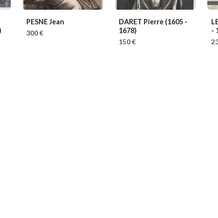
PESNE Jean
DARET Pierre
(1605 -
L
)
1678)
- 
300 €
150 €
23