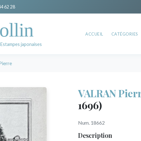
44 62 28
ollin
ACCUEIL
CATÉGORIES
 Estampes japonaises
ierre
VALRAN Pier
1696)
Num. 18662
Description