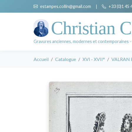
estampes.collin@gmail.com
|
+33 (0)1 45 
Christian C
Gravures anciennes, modernes et contemporaines -
Accueil
Catalogue
XVI - XVII°
VALRAN P