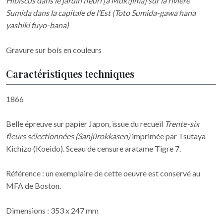
Hibiscus dans le jardin fleuri [à Muk?jima] sur la rivière
Sumida dans la capitale de l’Est (Toto Sumida-gawa hana
yashiki fuyo-bana)
Gravure sur bois en couleurs
Caractéristiques techniques
1866
Belle épreuve sur papier Japon, issue du recueil
Trente-six
fleurs sélectionnées (Sanjûrokkasen)
imprimée par Tsutaya
Kichizo (Koeido). Sceau de censure aratame Tigre 7.
Référence : un exemplaire de cette oeuvre est conservé au
MFA de Boston.
Dimensions : 353 x 247 mm