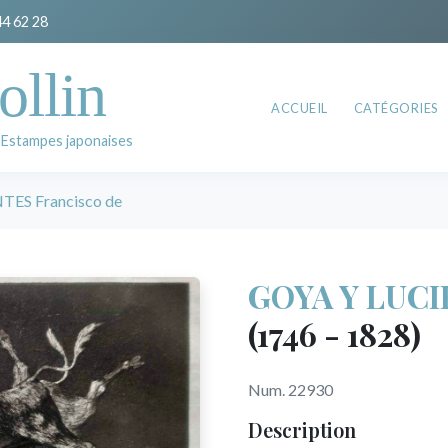
44 62 28
ollin
ACCUEIL
CATÉGORIES
 Estampes japonaises
ES Francisco de
GOYA Y LUCI
(1746 - 1828)
Num. 22930
Description