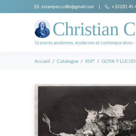
estampes.collin@gmail.com
|
+33 (0)1 45 
Christian C
Gravures anciennes, modernes et contemporaines -
Accueil
Catalogue
XIX°
GOYA Y LUCIENT