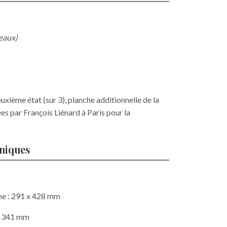
reaux)
uxième état (sur 3), planche additionnelle de la
es par François Liénard à Paris pour la
hniques
he : 291 x 428 mm
 x 341 mm