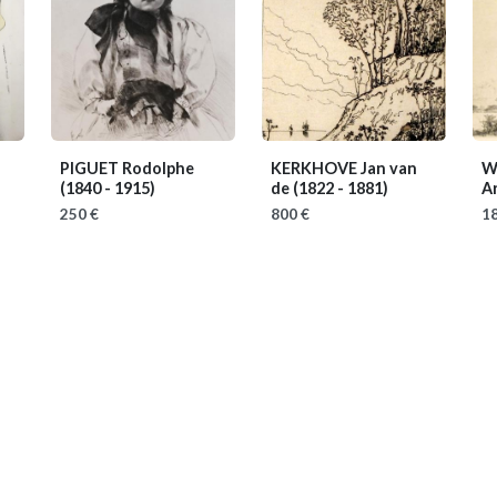
PIGUET Rodolphe
KERKHOVE Jan van
W
(1840 - 1915)
de
(1822 - 1881)
A
250 €
800 €
18