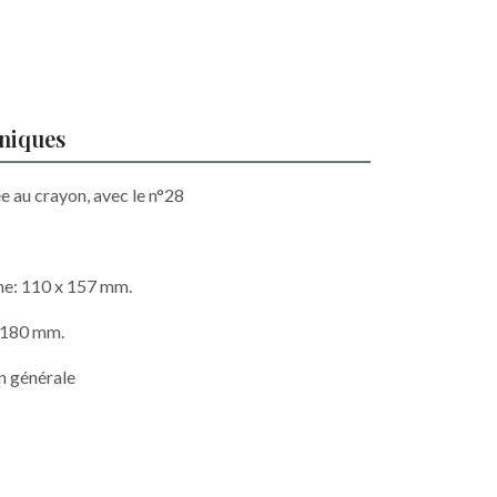
hniques
e au crayon, avec le n°28
he: 110 x 157 mm.
x 180 mm.
n générale