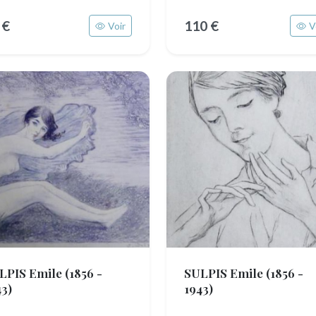
 €
110 €
Voir
V
LPIS Emile
(1856 -
SULPIS Emile
(1856 -
43)
1943)