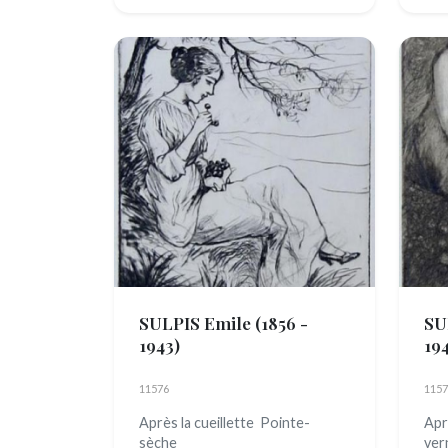
SULPIS Emile
(1856 -
SU
1943)
19
11576
1157
Après la cueillette Pointe-
Apr
sèche
ver