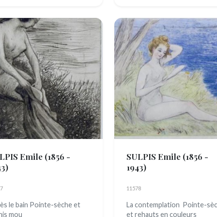
LPIS Emile
(1856 -
SULPIS Emile
(1856 -
43)
1943)
7
11578
ès le bain Pointe-sèche et
La contemplation Pointe-sè
nis mou
et rehauts en couleurs