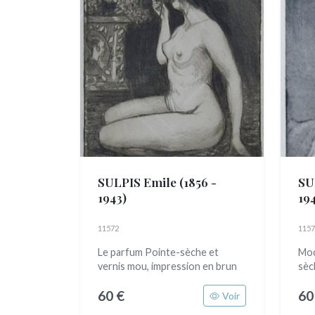
SULPIS Emile
(1856 -
SU
1943)
19
11572
1157
Le parfum Pointe-sèche et
Mod
vernis mou, impression en brun
sèc
60 €
60
Voir