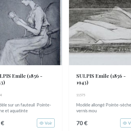
LPIS Emile
(1856 -
SULPIS Emile
(1856 -
43)
1943)
4
11575
èle sur un fauteuil Pointe-
Modèle allongé Pointe-sèche
he et aquatinte
vernis mou
 €
70 €
Voir
V