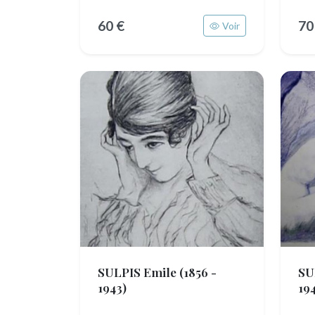
60 €
70
Voir
SULPIS Emile
(1856 -
SU
1943)
19