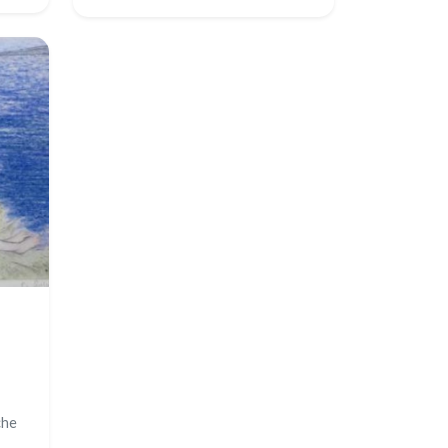
Egypte
che