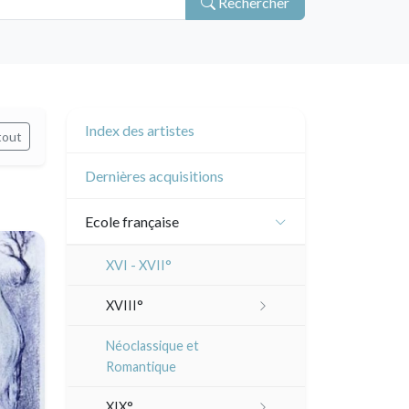
Rechercher
Index des artistes
tout
Dernières acquisitions
Ecole française
XVI - XVII°
XVIII°
Manière de crayon
Néoclassique et
Romantique
Couleurs
XIX°