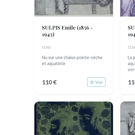
SULPIS Emile
(1856 -
SU
1943)
19
11562
1156
Nu sur une chaise pointe-sèche
La 
et aquatinte
aqu
ocr
110 €
11
Voir