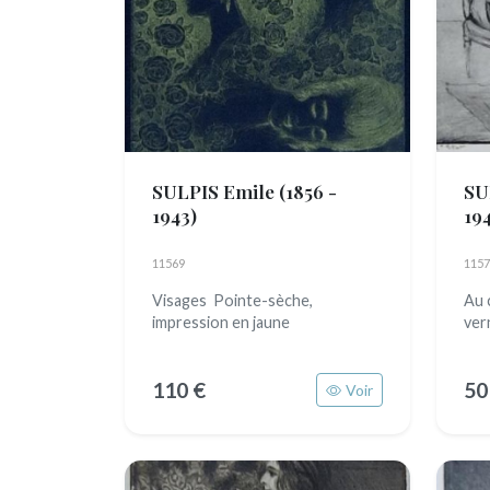
SULPIS Emile
(1856 -
SU
1943)
19
11569
1157
Visages Pointe-sèche,
Au 
impression en jaune
ver
110 €
50
Voir