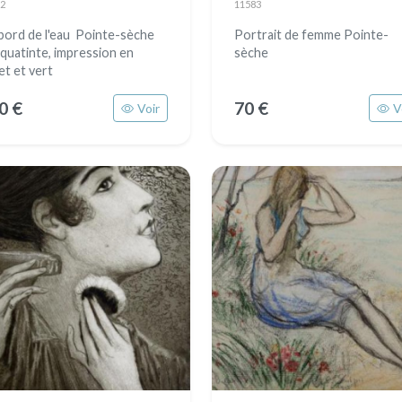
2
11583
bord de l'eau Pointe-sèche
Portrait de femme Pointe-
aquatinte, impression en
sèche
et et vert
0 €
70 €
Voir
V