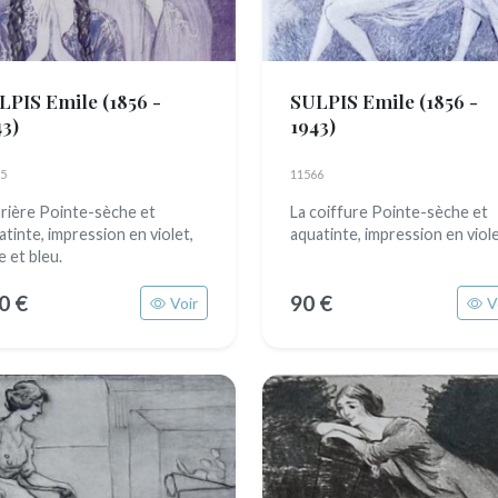
LPIS Emile
(1856 -
SULPIS Emile
(1856 -
43)
1943)
5
11566
prière Pointe-sèche et
La coiffure Pointe-sèche et
atinte, impression en violet,
aquatinte, impression en viol
e et bleu.
0 €
90 €
Voir
V