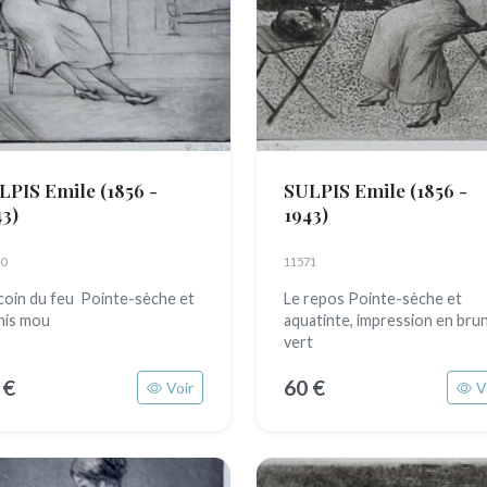
LPIS Emile
(1856 -
SULPIS Emile
(1856 -
43)
1943)
0
11571
coin du feu Pointe-sèche et
Le repos Pointe-sèche et
nis mou
aquatinte, impression en brun
vert
 €
60 €
Voir
V