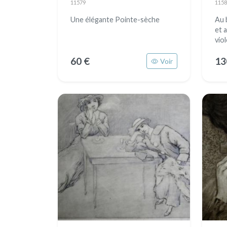
11579
1158
Une élégante Pointe-sèche
Au 
et 
viol
60 €
13
Voir